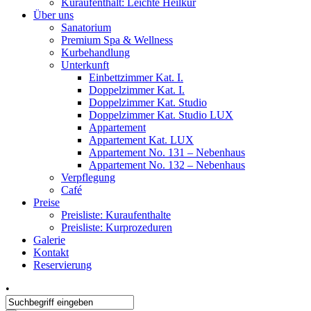
Kuraufenthalt: Leichte Heilkur
Über uns
Sanatorium
Premium Spa & Wellness
Kurbehandlung
Unterkunft
Einbettzimmer Kat. I.
Doppelzimmer Kat. I.
Doppelzimmer Kat. Studio
Doppelzimmer Kat. Studio LUX
Appartement
Appartement Kat. LUX
Appartement No. 131 – Nebenhaus
Appartement No. 132 – Nebenhaus
Verpflegung
Café
Preise
Preisliste: Kuraufenthalte
Preisliste: Kurprozeduren
Galerie
Kontakt
Reservierung
•