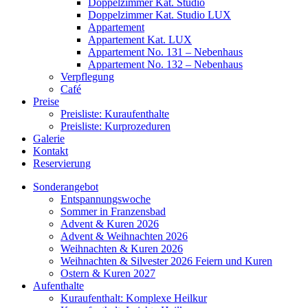
Doppelzimmer Kat. Studio
Doppelzimmer Kat. Studio LUX
Appartement
Appartement Kat. LUX
Appartement No. 131 – Nebenhaus
Appartement No. 132 – Nebenhaus
Verpflegung
Café
Preise
Preisliste: Kuraufenthalte
Preisliste: Kurprozeduren
Galerie
Kontakt
Reservierung
Sonderangebot
Entspannungswoche
Sommer in Franzensbad
Advent & Kuren 2026
Advent & Weihnachten 2026
Weihnachten & Kuren 2026
Weihnachten & Silvester 2026 Feiern und Kuren
Ostern & Kuren 2027
Aufenthalte
Kuraufenthalt: Komplexe Heilkur