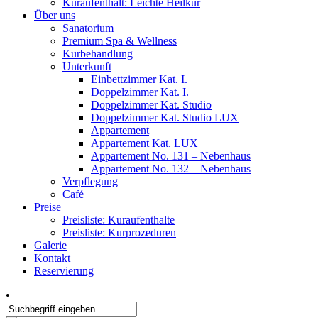
Kuraufenthalt: Leichte Heilkur
Über uns
Sanatorium
Premium Spa & Wellness
Kurbehandlung
Unterkunft
Einbettzimmer Kat. I.
Doppelzimmer Kat. I.
Doppelzimmer Kat. Studio
Doppelzimmer Kat. Studio LUX
Appartement
Appartement Kat. LUX
Appartement No. 131 – Nebenhaus
Appartement No. 132 – Nebenhaus
Verpflegung
Café
Preise
Preisliste: Kuraufenthalte
Preisliste: Kurprozeduren
Galerie
Kontakt
Reservierung
•