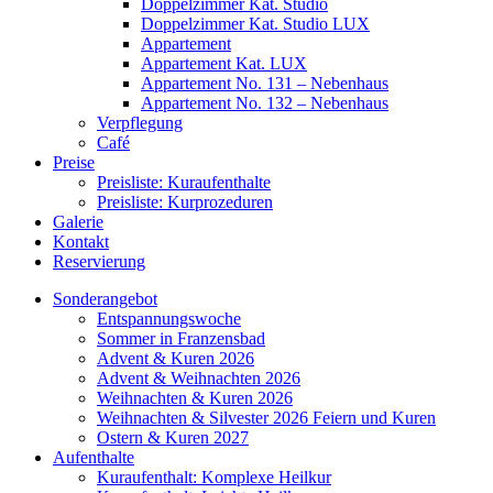
Doppelzimmer Kat. Studio
Doppelzimmer Kat. Studio LUX
Appartement
Appartement Kat. LUX
Appartement No. 131 – Nebenhaus
Appartement No. 132 – Nebenhaus
Verpflegung
Café
Preise
Preisliste: Kuraufenthalte
Preisliste: Kurprozeduren
Galerie
Kontakt
Reservierung
Sonderangebot
Entspannungswoche
Sommer in Franzensbad
Advent & Kuren 2026
Advent & Weihnachten 2026
Weihnachten & Kuren 2026
Weihnachten & Silvester 2026 Feiern und Kuren
Ostern & Kuren 2027
Aufenthalte
Kuraufenthalt: Komplexe Heilkur