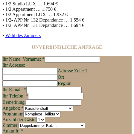
• 1/2 Studio LUX … 1.694 €
• 1/2 Appartment … 1.750 €
• 1/2 Appartment LUX … 1.932 €
• 1/2- APP Nr. 132 Depandance … 1.554 €
• 1/2- APP Nr. 131 Depandance … 1.694 €
•
Wahl des Zimmers
UNVERBINDLICHE ANFRAGE
Ihr Name, Vorname:
*
Ihr Adresse:
Adresse Zeile 1
Ort
Region
Ihr E-mail:
*
Ihr Telefon:
*
Bemerkung:
Angebot:
*
Programm:
Anzahl der Gäste:
Zimmer:
Ankunft:
*