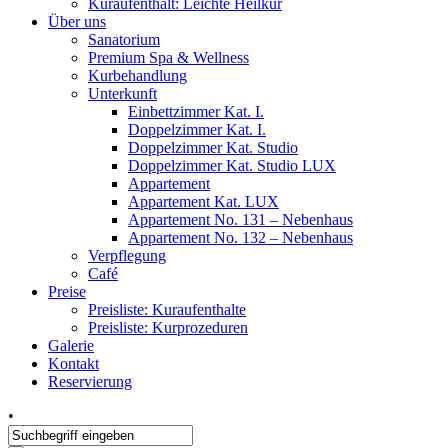
Kuraufenthalt: Leichte Heilkur
Über uns
Sanatorium
Premium Spa & Wellness
Kurbehandlung
Unterkunft
Einbettzimmer Kat. I.
Doppelzimmer Kat. I.
Doppelzimmer Kat. Studio
Doppelzimmer Kat. Studio LUX
Appartement
Appartement Kat. LUX
Appartement No. 131 – Nebenhaus
Appartement No. 132 – Nebenhaus
Verpflegung
Café
Preise
Preisliste: Kuraufenthalte
Preisliste: Kurprozeduren
Galerie
Kontakt
Reservierung
•