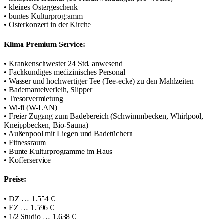
• kleines Ostergeschenk
• buntes Kulturprogramm
• Osterkonzert in der Kirche
Klíma Premium Service:
• Krankenschwester 24 Std. anwesend
• Fachkundiges medizinisches Personal
• Wasser und hochwertiger Tee (Tee-ecke) zu den Mahlzeiten
• Bademantelverleih, Slipper
• Tresorvermietung
• Wi-fi (W-LAN)
• Freier Zugang zum Badebereich (Schwimmbecken, Whirlpool,
Kneippbecken, Bio-Sauna)
• Außenpool mit Liegen und Badetüchern
• Fitnessraum
• Bunte Kulturprogramme im Haus
• Kofferservice
Preise:
• DZ … 1.554 €
• EZ … 1.596 €
• 1/2 Studio … 1.638 €