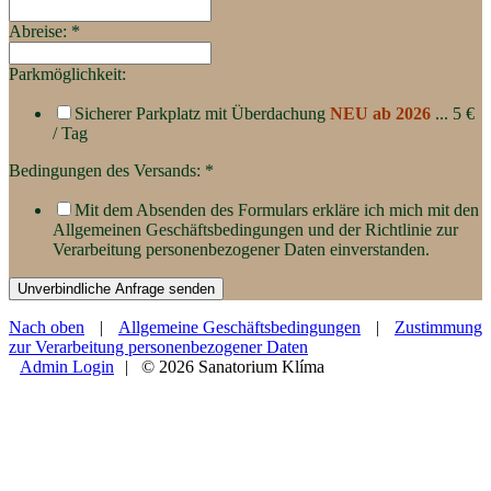
Abreise:
*
Parkmöglichkeit:
Sicherer Parkplatz mit Überdachung
NEU ab 2026
... 5 €
/ Tag
Bedingungen des Versands:
*
Mit dem Absenden des Formulars erkläre ich mich mit den
Allgemeinen Geschäftsbedingungen und der Richtlinie zur
Verarbeitung personenbezogener Daten einverstanden.
Unverbindliche Anfrage senden
Nach oben
|
Allgemeine Geschäftsbedingungen
|
Zustimmung
zur Verarbeitung personenbezogener Daten
Admin Login
| © 2026 Sanatorium Klíma