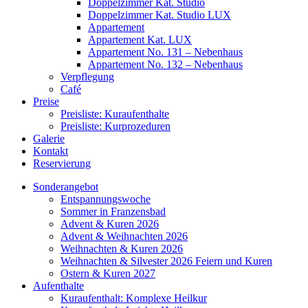
Doppelzimmer Kat. Studio
Doppelzimmer Kat. Studio LUX
Appartement
Appartement Kat. LUX
Appartement No. 131 – Nebenhaus
Appartement No. 132 – Nebenhaus
Verpflegung
Café
Preise
Preisliste: Kuraufenthalte
Preisliste: Kurprozeduren
Galerie
Kontakt
Reservierung
Sonderangebot
Entspannungswoche
Sommer in Franzensbad
Advent & Kuren 2026
Advent & Weihnachten 2026
Weihnachten & Kuren 2026
Weihnachten & Silvester 2026 Feiern und Kuren
Ostern & Kuren 2027
Aufenthalte
Kuraufenthalt: Komplexe Heilkur