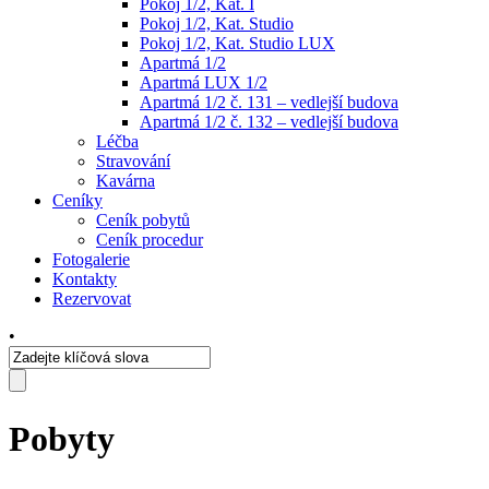
Pokoj 1/2, Kat. I
Pokoj 1/2, Kat. Studio
Pokoj 1/2, Kat. Studio LUX
Apartmá 1/2
Apartmá LUX 1/2
Apartmá 1/2 č. 131 – vedlejší budova
Apartmá 1/2 č. 132 – vedlejší budova
Léčba
Stravování
Kavárna
Ceníky
Ceník pobytů
Ceník procedur
Fotogalerie
Kontakty
Rezervovat
•
Pobyty