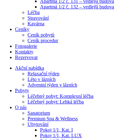
Apartmá 1/2 č. 131 – vedlejší budova
Apartmá 1/2 č. 132 – vedlejší budova
Léčba
Stravování
Kavárna
Ceníky
Ceník pobytů
Ceník procedur
Fotogalerie
Kontakty
Rezervovat
Akční nabídka
Relaxační týden
Léto v lázních
Adventní týden v lázních
Pobyty
Léčebný pobyt: Komplexní léčba
Léčebný pobyt: Lehká léčba
O nás
Sanatorium
Premium Spa & Wellness
Ubytování
Pokoj 1/1, Kat. I
Pokoj 1/1, Kat. LUX