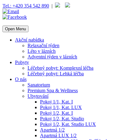
Tel.: +420 354 542 890
|
Open Menu
Akční nabídka
Relaxační týden
Léto v lázních
Adventní týden v lázních
Pobyty
Léčebný pobyt: Komplexní léčba
Léčebný pobyt: Lehká léčba
O nás
Sanatorium
Premium Spa & Wellness
Ubytování
Pokoj 1/1, Kat. I
Pokoj 1/1, Kat. LUX
Pokoj 1/2, Kat. I
Pokoj 1/2, Kat. Studio
Pokoj 1/2, Kat. Studio LUX
Apartmá 1/2
Apartmá LUX 1/2