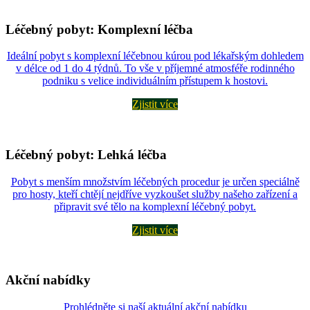
Léčebný pobyt: Komplexní léčba
Ideální pobyt s komplexní léčebnou kúrou pod lékařským dohledem
v délce od 1 do 4 týdnů. To vše v příjemné atmosféře rodinného
podniku s velice individuálním přístupem k hostovi.
Zjistit více
Léčebný pobyt: Lehká léčba
Pobyt s menším množstvím léčebných procedur je určen speciálně
pro hosty, kteří chtějí nejdříve vyzkoušet služby našeho zařízení a
připravit své tělo na komplexní léčebný pobyt.
Zjistit více
Akční nabídky
Prohlédněte si naší aktuální akční nabídku