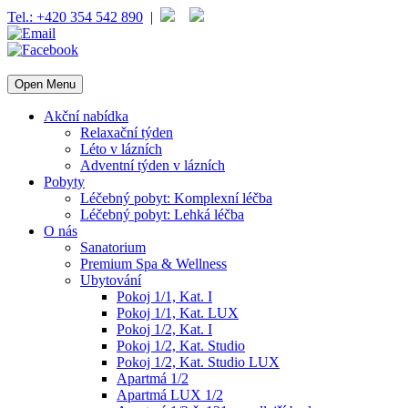
Tel.: +420 354 542 890
|
Open Menu
Akční nabídka
Relaxační týden
Léto v lázních
Adventní týden v lázních
Pobyty
Léčebný pobyt: Komplexní léčba
Léčebný pobyt: Lehká léčba
O nás
Sanatorium
Premium Spa & Wellness
Ubytování
Pokoj 1/1, Kat. I
Pokoj 1/1, Kat. LUX
Pokoj 1/2, Kat. I
Pokoj 1/2, Kat. Studio
Pokoj 1/2, Kat. Studio LUX
Apartmá 1/2
Apartmá LUX 1/2