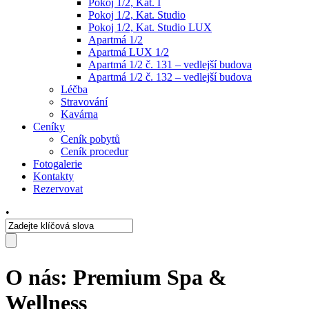
Pokoj 1/2, Kat. I
Pokoj 1/2, Kat. Studio
Pokoj 1/2, Kat. Studio LUX
Apartmá 1/2
Apartmá LUX 1/2
Apartmá 1/2 č. 131 – vedlejší budova
Apartmá 1/2 č. 132 – vedlejší budova
Léčba
Stravování
Kavárna
Ceníky
Ceník pobytů
Ceník procedur
Fotogalerie
Kontakty
Rezervovat
•
O nás: Premium Spa &
Wellness