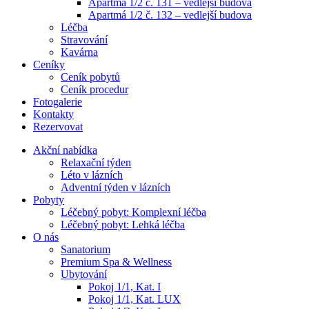
Apartmá 1/2 č. 131 – vedlejší budova
Apartmá 1/2 č. 132 – vedlejší budova
Léčba
Stravování
Kavárna
Ceníky
Ceník pobytů
Ceník procedur
Fotogalerie
Kontakty
Rezervovat
Akční nabídka
Relaxační týden
Léto v lázních
Adventní týden v lázních
Pobyty
Léčebný pobyt: Komplexní léčba
Léčebný pobyt: Lehká léčba
O nás
Sanatorium
Premium Spa & Wellness
Ubytování
Pokoj 1/1, Kat. I
Pokoj 1/1, Kat. LUX